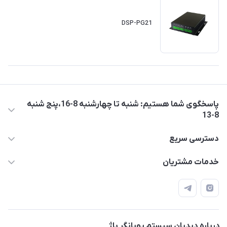
DSP-PG21
پاسخگوی شما هستیم: شنبه تا چهارشنبه 8-16،پنج شنبه
8-13
05137733300
دسترسی سریع
diespi.ir@gmail.com
حساب کاربری
خدمات مشتریان
مشهد، بزرگراه آسیایی، نبش پیامبر اعظم 9، ساختمان عرفان، طبقه
مجله فروشگاه
قوانین و مقررات
چهارم، واحد14
محصولات
حریم خصوصی
درباره ما
راهنما
درباره دیدبان سیستم پویانگر پاژ