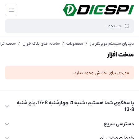
دیدبان سیستم پویانگر پاژ
/
محصولات
/
سامانه های پلاک خوان
/
سخت افزار
سخت افزار
موردی برای نمایش وجود ندارد.
پاسخگوی شما هستیم: شنبه تا چهارشنبه 8-16،پنج شنبه
8-13
05137733300
دسترسی سریع
diespi.ir@gmail.com
حساب کاربری
خدمات مشتریان