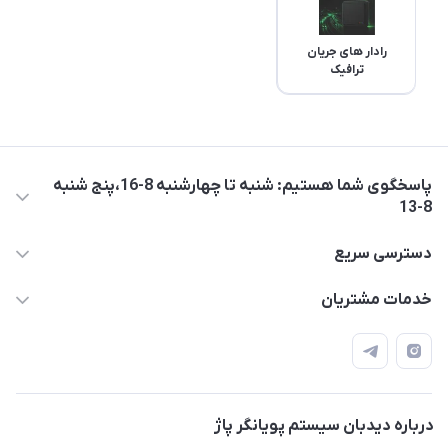
رادار های جریان
ترافیک
پاسخگوی شما هستیم: شنبه تا چهارشنبه 8-16،پنج شنبه
8-13
05137733300
دسترسی سریع
diespi.ir@gmail.com
حساب کاربری
خدمات مشتریان
مشهد، بزرگراه آسیایی، نبش پیامبر اعظم 9، ساختمان عرفان، طبقه
مجله فروشگاه
قوانین و مقررات
چهارم، واحد14
محصولات
حریم خصوصی
درباره ما
راهنما
درباره دیدبان سیستم پویانگر پاژ