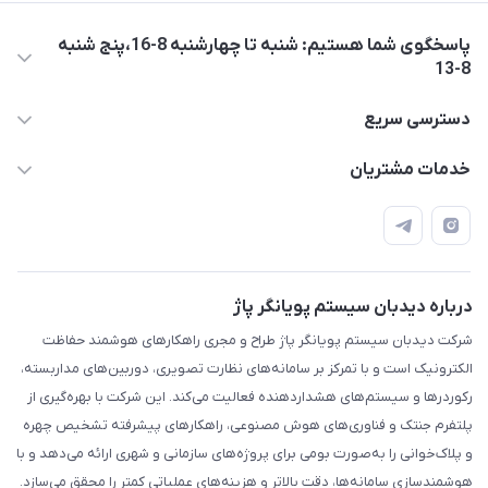
پاسخگوی شما هستیم: شنبه تا چهارشنبه 8-16،پنج شنبه
8-13
05137733300
دسترسی سریع
diespi.ir@gmail.com
حساب کاربری
خدمات مشتریان
مشهد، بزرگراه آسیایی، نبش پیامبر اعظم 9، ساختمان عرفان، طبقه
مجله فروشگاه
قوانین و مقررات
چهارم، واحد14
محصولات
حریم خصوصی
درباره ما
راهنما
درباره دیدبان سیستم پویانگر پاژ
شرکت دیدبان سیستم پویانگر پاژ طراح و مجری راهکارهای هوشمند حفاظت
الکترونیک است و با تمرکز بر سامانه‌های نظارت تصویری، دوربین‌های مداربسته،
رکوردرها و سیستم‌های هشداردهنده فعالیت می‌کند. این شرکت با بهره‌گیری از
پلتفرم جنتک و فناوری‌های هوش مصنوعی، راهکارهای پیشرفته تشخیص چهره
و پلاک‌خوانی را به‌صورت بومی برای پروژه‌های سازمانی و شهری ارائه می‌دهد و با
هوشمندسازی سامانه‌ها، دقت بالاتر و هزینه‌های عملیاتی کمتر را محقق می‌سازد.