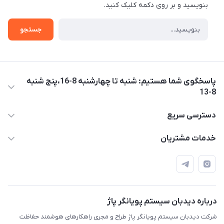
بنویسید و بر روی دکمه کلیک کنید.
جستجو
پاسخگوی شما هستیم: شنبه تا چهارشنبه 8-16،پنج شنبه
8-13
05137733300
دسترسی سریع
diespi.ir@gmail.com
حساب کاربری
خدمات مشتریان
مشهد، بزرگراه آسیایی، نبش پیامبر اعظم 9، ساختمان عرفان، طبقه
مجله فروشگاه
قوانین و مقررات
چهارم، واحد14
محصولات
حریم خصوصی
درباره ما
راهنما
درباره دیدبان سیستم پویانگر پاژ
شرکت دیدبان سیستم پویانگر پاژ طراح و مجری راهکارهای هوشمند حفاظت